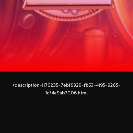
/description-1176235-7ebf9929-fb53-4195-9265-
1cf4e9ab7006.html