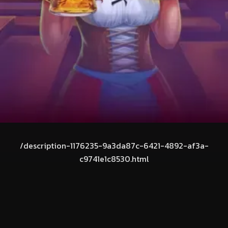
/description-1176235-9a3da87c-6421-4892-af3a-
c9741e1c8530.html